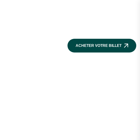
hello@mboaparis.com
|
RE ÉQUIPE
ACHETER VOTRE BILLET