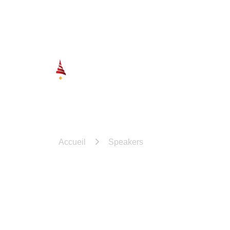
Beffroi de Montrouge, France ||
Politique de Confidentialité
ACCUEIL
À PROPOS
GALERIE
Nos Speakers pour
Accueil
Speakers