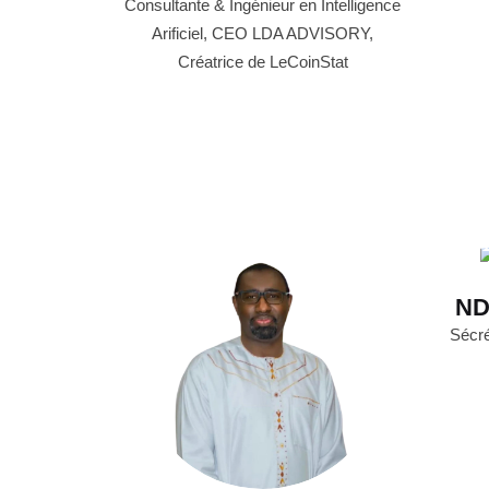
Consultante & Ingénieur en Intelligence
Arificiel, CEO LDA ADVISORY,
Créatrice de LeCoinStat
ND
Sécré